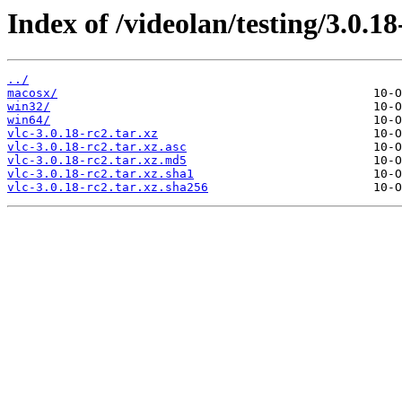
Index of /videolan/testing/3.0.18
../
macosx/
win32/
win64/
vlc-3.0.18-rc2.tar.xz
vlc-3.0.18-rc2.tar.xz.asc
vlc-3.0.18-rc2.tar.xz.md5
vlc-3.0.18-rc2.tar.xz.sha1
vlc-3.0.18-rc2.tar.xz.sha256