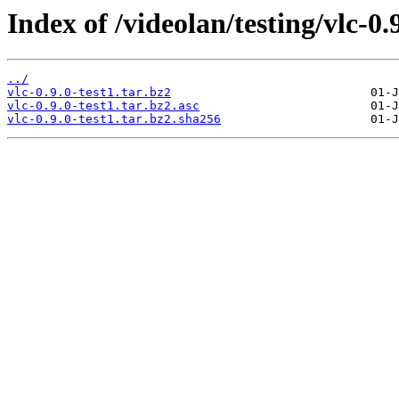
Index of /videolan/testing/vlc-0.9
../
vlc-0.9.0-test1.tar.bz2
vlc-0.9.0-test1.tar.bz2.asc
vlc-0.9.0-test1.tar.bz2.sha256