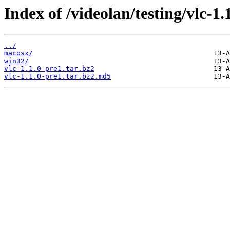
Index of /videolan/testing/vlc-1.
../
macosx/
win32/
vlc-1.1.0-pre1.tar.bz2
vlc-1.1.0-pre1.tar.bz2.md5