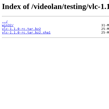
Index of /videolan/testing/vlc-1.1
../
win32/
vlc-1.1.0-rc.tar.bz2
vlc-1.1.0-rc.tar.bz2.sha1