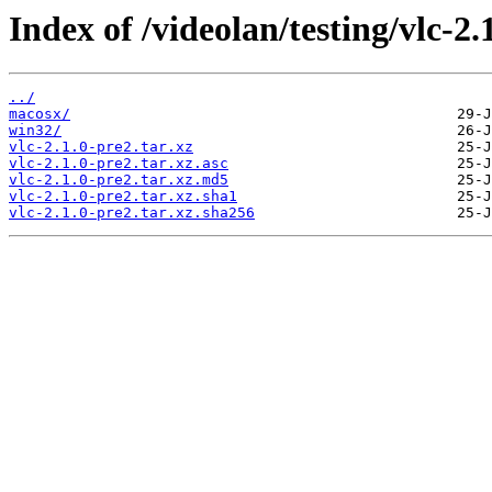
Index of /videolan/testing/vlc-2.
../
macosx/
win32/
vlc-2.1.0-pre2.tar.xz
vlc-2.1.0-pre2.tar.xz.asc
vlc-2.1.0-pre2.tar.xz.md5
vlc-2.1.0-pre2.tar.xz.sha1
vlc-2.1.0-pre2.tar.xz.sha256