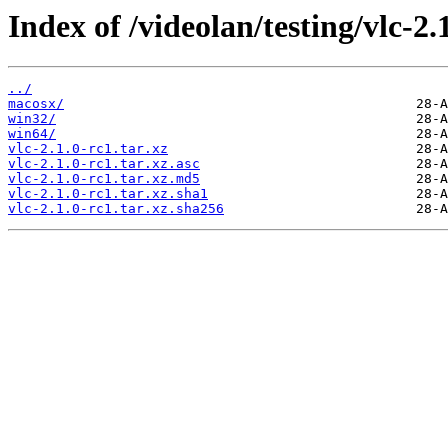
Index of /videolan/testing/vlc-2.
../
macosx/
win32/
win64/
vlc-2.1.0-rc1.tar.xz
vlc-2.1.0-rc1.tar.xz.asc
vlc-2.1.0-rc1.tar.xz.md5
vlc-2.1.0-rc1.tar.xz.sha1
vlc-2.1.0-rc1.tar.xz.sha256